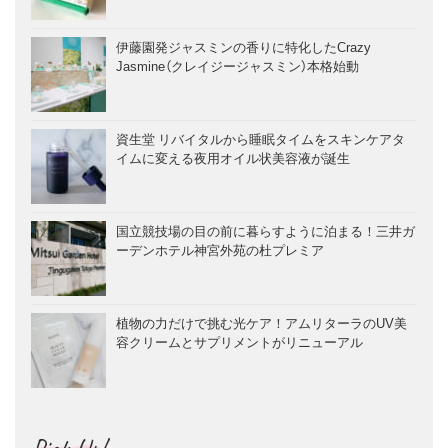
伊藤園発ジャスミンの香りに特化したCrazy
Jasmine（クレイジージャスミン）本格始動
資生堂 リバイタルから睡眠タイムをスキンケアタ
イムに変える夜用オイル状美容液が誕生
国立競技場の目の前に暮らすように泊まる！三井ガ
ーデンホテル神宮外苑の杜プレミア
植物の力だけで挑む光ケア！アムリターラのUV美
容クリームとサプリメントがリニューアル
Pick Up!