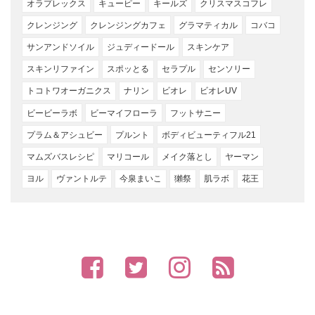
オラプレックス
キューピー
キールズ
クリスマスコフレ
クレンジング
クレンジングカフェ
グラマティカル
コバコ
サンアンドソイル
ジュディードール
スキンケア
スキンリファイン
スポッとる
セラプル
センソリー
トコトワオーガニクス
ナリン
ビオレ
ビオレUV
ビービーラボ
ビーマイフローラ
フットサニー
プラム＆アシュビー
プルント
ボディビューティフル21
マムズバスレシピ
マリコール
メイク落とし
ヤーマン
ヨル
ヴァントルテ
今泉まいこ
獺祭
肌ラボ
花王