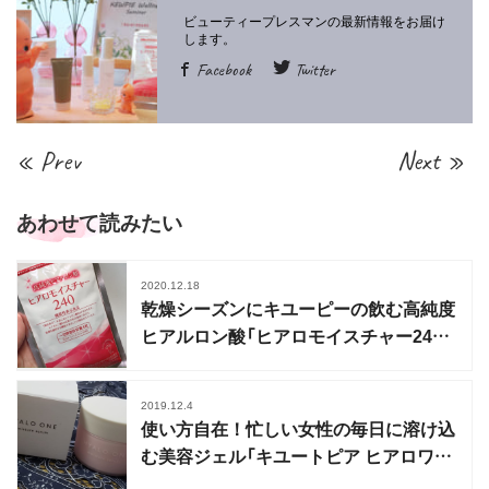
Facebook
Twitter
« Prev
Next »
あわせて読みたい
2020.12.18
乾燥シーズンにキユーピーの飲む高純度
ヒアルロン酸「ヒアロモイスチャー240」
を
2019.12.4
使い方自在！忙しい女性の毎日に溶け込
む美容ジェル「キユートピア ヒアロワ
ン」