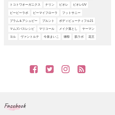
トコトワオーガニクス
ナリン
ビオレ
ビオレUV
ビービーラボ
ビーマイフローラ
フットサニー
プラム＆アシュビー
プルント
ボディビューティフル21
マムズバスレシピ
マリコール
メイク落とし
ヤーマン
ヨル
ヴァントルテ
今泉まいこ
獺祭
肌ラボ
花王
Facebook