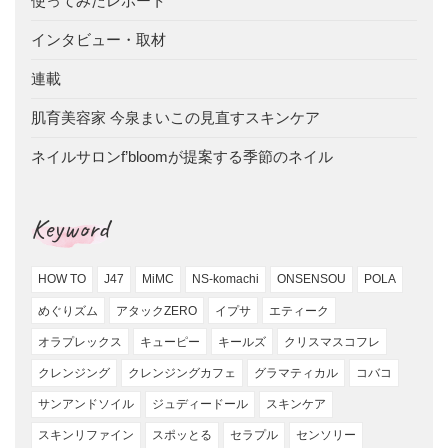
使ってみたレポート
インタビュー・取材
連載
肌育美容家 今泉まいこの見直すスキンケア
ネイルサロンf’bloomが提案する季節のネイル
Keyword
HOW TO
J47
MiMC
NS-komachi
ONSENSOU
POLA
めぐりズム
アタックZERO
イプサ
エティーク
オラプレックス
キューピー
キールズ
クリスマスコフレ
クレンジング
クレンジングカフェ
グラマティカル
コバコ
サンアンドソイル
ジュディードール
スキンケア
スキンリファイン
スポッとる
セラプル
センソリー