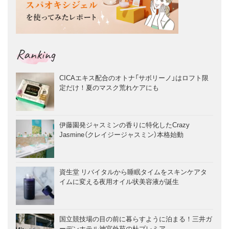
Ranking
CICAエキス配合のオトナ「サボリーノ」はロフト限
定だけ！夏のマスク荒れケアにも
伊藤園発ジャスミンの香りに特化したCrazy
Jasmine（クレイジージャスミン）本格始動
資生堂 リバイタルから睡眠タイムをスキンケアタ
イムに変える夜用オイル状美容液が誕生
国立競技場の目の前に暮らすように泊まる！三井ガ
ーデンホテル神宮外苑の杜プレミア