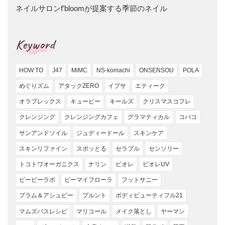
ネイルサロンf’bloomが提案する季節のネイル
Keyword
HOW TO
J47
MiMC
NS-komachi
ONSENSOU
POLA
めぐりズム
アタックZERO
イプサ
エティーク
オラプレックス
キューピー
キールズ
クリスマスコフレ
クレンジング
クレンジングカフェ
グラマティカル
コバコ
サンアンドソイル
ジュディードール
スキンケア
スキンリファイン
スポッとる
セラプル
センソリー
トコトワオーガニクス
ナリン
ビオレ
ビオレUV
ビービーラボ
ビーマイフローラ
フットサニー
プラム＆アシュビー
プルント
ボディビューティフル21
マムズバスレシピ
マリコール
メイク落とし
ヤーマン