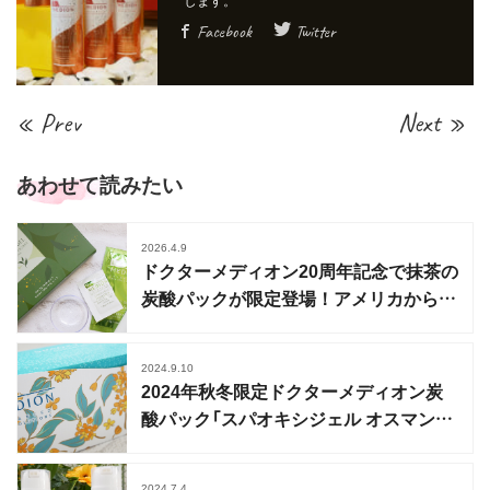
Facebook
Twitter
« Prev
Next »
あわせて読みたい
2026.4.9
ドクターメディオン20周年記念で抹茶の
炭酸パックが限定登場！アメリカからの
逆輸入
2024.9.10
2024年秋冬限定ドクターメディオン炭
酸パック「スパオキシジェル オスマンサ
ス」登場
2024.7.4