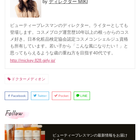
ディレクター MIKI
ビューティープレスマンのディレクター。ライターとしても
登場します。コスメブログ運営歴10年以上の根っからのコス
メ好き。日本化粧品検定協会認定コスメコンシェルジュ資格
も所有しています。若い子から「こんな風になりたい！」と
思ってもらえるような歳の重ね方を目指す40代です。
http://mickey.828.girly.jp/
ドクターメディオン
Facebook
Twitter
Pocket
LINE
Follow