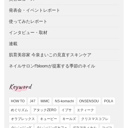
発表会・イベントレポート
使ってみたレポート
インタビュー・取材
連載
肌育美容家 今泉まいこの見直すスキンケア
ネイルサロンf’bloomが提案する季節のネイル
Keyword
HOW TO
J47
MiMC
NS-komachi
ONSENSOU
POLA
めぐりズム
アタックZERO
イプサ
エティーク
オラプレックス
キューピー
キールズ
クリスマスコフレ
クレンジング
クレンジングカフェ
グラマティカル
コバコ