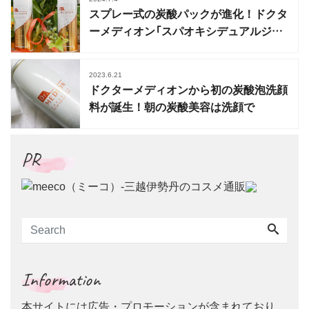
スプレー式の炭酸パックが進化！ドクタ
ーメディオン「スパオキシデュアルジェ
ル」
2023.6.21
ドクターメディオンから初の炭酸泡洗顔
料が誕生！朝の炭酸美容は洗顔で
PR
Information
本サイトには広告・プロモーションが含まれており、