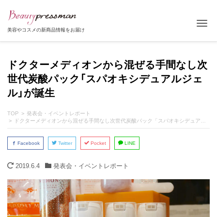
Tog
美容やコスメの新商品情報をお届け
ドクターメディオンから混ぜる手間なし次
世代炭酸パック「スパオキシデュアルジェ
ル」が誕生
TOP
発表会・イベントレポート
ドクターメディオンから混ぜる手間なし次世代炭酸パック「スパオキシデュアルジェル」が誕生
Facebook
Twitter
Pocket
LINE
2019.6.4
発表会・イベントレポート