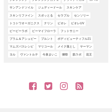
サンアンドソイル
ジュディードール
スキンケア
スキンリファイン
スポッとる
セラプル
センソリー
トコトワオーガニクス
ナリン
ビオレ
ビオレUV
ビービーラボ
ビーマイフローラ
フットサニー
プラム＆アシュビー
プルント
ボディビューティフル21
マムズバスレシピ
マリコール
メイク落とし
ヤーマン
ヨル
ヴァントルテ
今泉まいこ
獺祭
肌ラボ
花王