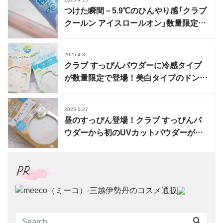
つけた瞬間－5.9℃のひんやり感「クラブ
クールン アイスロールオン」数量限定で
登場
2025.4.3
クラブ すっぴんパウダーに冷感タイプ
が数量限定で登場！美白タイプのドンキ
限定も紹介
2025.2.27
昼のすっぴん登場！クラブ すっぴんパ
ウダーから初のUVカットパウダーが数
量限定発売
PR