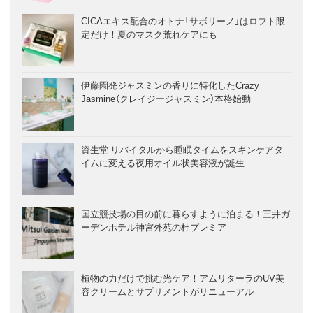
CICAエキス配合のオトナ「サボリーノ」はロフト限
定だけ！夏のマスク荒れケアにも
伊藤園発ジャスミンの香りに特化したCrazy
Jasmine（クレイジージャスミン）本格始動
資生堂 リバイタルから睡眠タイムをスキンケアタ
イムに変える夜用オイル状美容液が誕生
国立競技場の目の前に暮らすように泊まる！三井ガ
ーデンホテル神宮外苑の杜プレミア
植物の力だけで挑む光ケア！アムリターラのUV美
容クリームとサプリメントがリニューアル