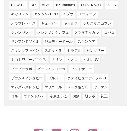
HOW TO
J47
MiMC
NS-komachi
ONSENSOU
POLA
めぐりズム
アタックZERO
イプサ
エティーク
オラプレックス
キューピー
キールズ
クリスマスコフレ
クレンジング
クレンジングカフェ
グラマティカル
コバコ
サンアンドソイル
ジュディードール
スキンケア
スキンリファイン
スポッとる
セラプル
センソリー
トコトワオーガニクス
ナリン
ビオレ
ビオレUV
ビービーラボ
ビーマイフローラ
フットサニー
プラム＆アシュビー
プルント
ボディビューティフル21
マムズバスレシピ
マリコール
メイク落とし
ヤーマン
ヨル
ヴァントルテ
今泉まいこ
獺祭
肌ラボ
花王