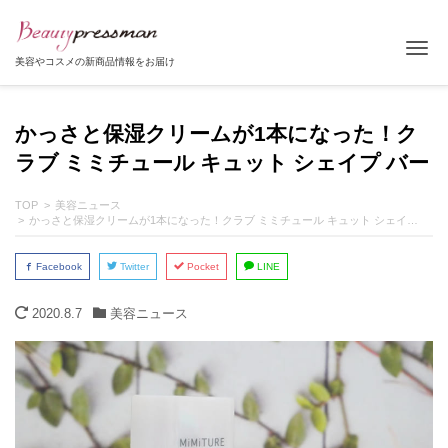
Tog
美容やコスメの新商品情報をお届け
かっさと保湿クリームが1本になった！ク
ラブ ミミチュール キュット シェイプ バー
TOP
美容ニュース
かっさと保湿クリームが1本になった！クラブ ミミチュール キュット シェイプ バー
Facebook
Twitter
Pocket
LINE
2020.8.7
美容ニュース