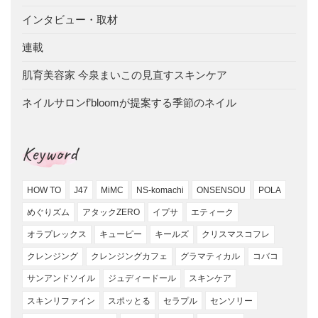
インタビュー・取材
連載
肌育美容家 今泉まいこの見直すスキンケア
ネイルサロンf’bloomが提案する季節のネイル
Keyword
HOW TO
J47
MiMC
NS-komachi
ONSENSOU
POLA
めぐりズム
アタックZERO
イプサ
エティーク
オラプレックス
キューピー
キールズ
クリスマスコフレ
クレンジング
クレンジングカフェ
グラマティカル
コバコ
サンアンドソイル
ジュディードール
スキンケア
スキンリファイン
スポッとる
セラプル
センソリー