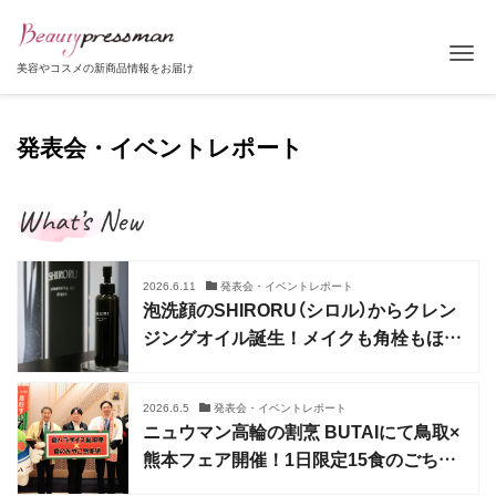
Tog
美容やコスメの新商品情報をお届け
発表会・イベントレポート
What’s New
2026.6.11
発表会・イベントレポート
泡洗顔のSHIRORU（シロル）からクレン
ジングオイル誕生！メイクも角栓もほぐ
れ落ち
2026.6.5
発表会・イベントレポート
ニュウマン高輪の割烹 BUTAIにて鳥取×
熊本フェア開催！1日限定15食のごちそ
う御膳