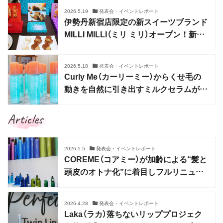
2026.5.19
発表会・イベントレポート
伊勢丹新宿店限定の新スイーツブランド
MILLI MILLI（ミリ ミリ）オープン！新・
ミルフィユ専門店
2026.5.18
発表会・イベントレポート
Curly Me（カーリーミー）からくせ毛の
動きを自然に引き出すミルクセラムが誕
生
Articles
2026.5.5
発表会・イベントレポート
COREME（コアミー）が加齢による“髪と
頭皮のオトナ化”に着目しフルリニュー
アル
2026.4.28
発表会・イベントレポート
Laka（ラカ）落ちないリッププロジェク