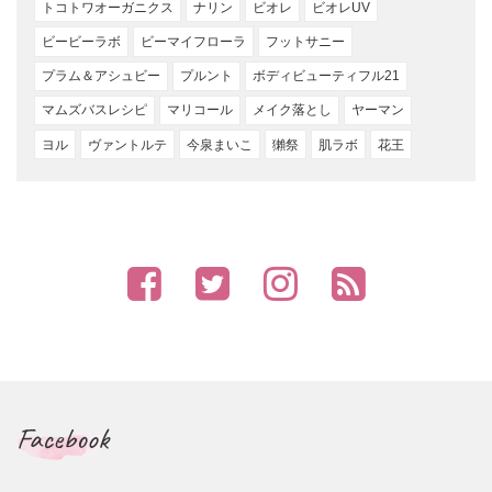
トコトワオーガニクス
ナリン
ビオレ
ビオレUV
ビービーラボ
ビーマイフローラ
フットサニー
プラム＆アシュビー
プルント
ボディビューティフル21
マムズバスレシピ
マリコール
メイク落とし
ヤーマン
ヨル
ヴァントルテ
今泉まいこ
獺祭
肌ラボ
花王
Facebook