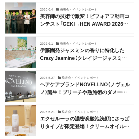
2026.6.4
発表会・イベントレポート
美容師の技術で激変！ビフォアフ動画コ
ンテスト「GEKI→HEN AWARD 2026」
結果発表
2026.6.1
発表会・イベントレポート
伊藤園発ジャスミンの香りに特化した
Crazy Jasmine（クレイジージャスミン）
本格始動
2026.5.27
発表会・イベントレポート
ヘアケアブランドNOVELLNO（ノヴェル
ノ）誕生！ブリーチや熱施術のダメージ
毛に対応
2026.5.21
発表会・イベントレポート
エクセルーラの濃密炭酸泡洗顔にさっぱ
りタイプが限定登場！クリームオイルク
レンズも紹介