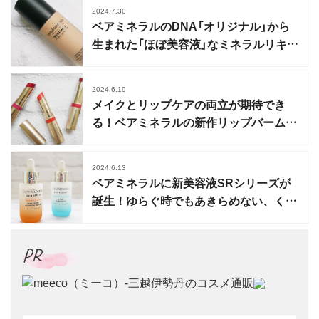
2024.7.30
ベアミネラルのDNA「オリジナル」から
生まれた「ほぼ美容液」なミネラルリキッ
ドファンデ
2024.6.19
メイクとリップケアの両立が期待でき
る！ベアミネラルの新作リップバーム3
色レビュー
2024.6.13
ベアミネラルに新美容液SRシリーズが
誕生！ゆらぐ時でもあきらめない、くす
み対策と乾燥対策
PR