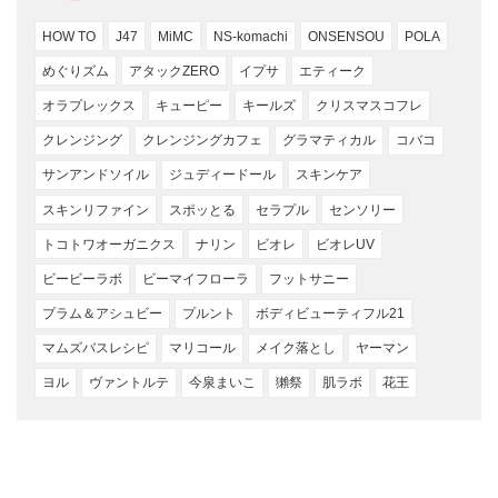
HOW TO
J47
MiMC
NS-komachi
ONSENSOU
POLA
めぐりズム
アタックZERO
イプサ
エティーク
オラプレックス
キューピー
キールズ
クリスマスコフレ
クレンジング
クレンジングカフェ
グラマティカル
コバコ
サンアンドソイル
ジュディードール
スキンケア
スキンリファイン
スポッとる
セラプル
センソリー
トコトワオーガニクス
ナリン
ビオレ
ビオレUV
ビービーラボ
ビーマイフローラ
フットサニー
プラム＆アシュビー
プルント
ボディビューティフル21
マムズバスレシピ
マリコール
メイク落とし
ヤーマン
ヨル
ヴァントルテ
今泉まいこ
獺祭
肌ラボ
花王