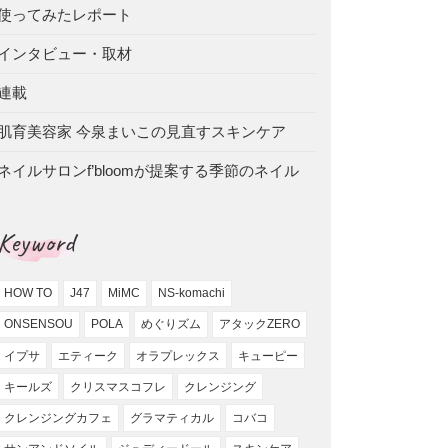
使ってみたレポート
インタビュー・取材
連載
肌育美容家 今泉まいこの見直すスキンケア
ネイルサロンf’bloomが提案する季節のネイル
Keyword
HOW TO
J47
MiMC
NS-komachi
ONSENSOU
POLA
めぐりズム
アタックZERO
イプサ
エティーク
オラプレックス
キューピー
キールズ
クリスマスコフレ
クレンジング
クレンジングカフェ
グラマティカル
コバコ