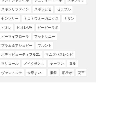
サンアンドソイル
ジュディードール
スキンケア
スキンリファイン
スポッとる
セラプル
センソリー
トコトワオーガニクス
ナリン
ビオレ
ビオレUV
ビービーラボ
ビーマイフローラ
フットサニー
プラム＆アシュビー
プルント
ボディビューティフル21
マムズバスレシピ
マリコール
メイク落とし
ヤーマン
ヨル
ヴァントルテ
今泉まいこ
獺祭
肌ラボ
花王