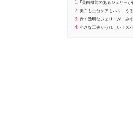
「美白機能のあるジェリーが
美白も土台ケアもハリ、う
赤く透明なジェリーが、み
小さな工夫がうれしい！ス