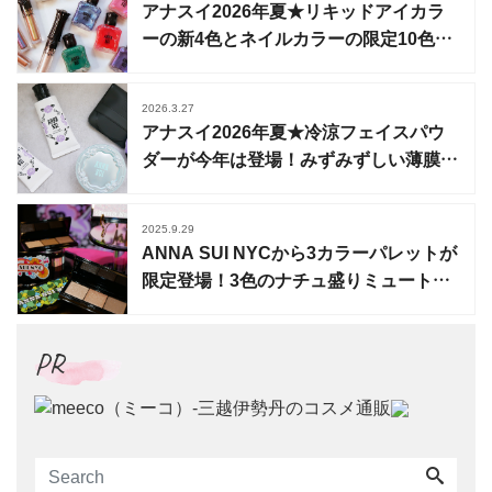
アナスイ2026年夏★リキッドアイカラ
ーの新4色とネイルカラーの限定10色が
登場
2026.3.27
アナスイ2026年夏★冷涼フェイスパウ
ダーが今年は登場！みずみずしい薄膜
UVベースも
2025.9.29
ANNA SUI NYCから3カラーパレットが
限定登場！3色のナチュ盛りミュートカ
ラー
PR