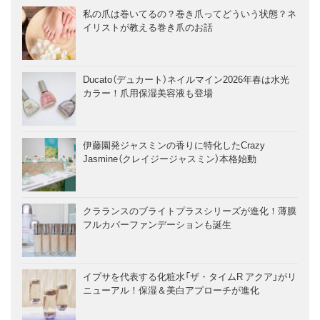
私の爪は巻いてるの？巻き爪ってどういう状態？ネ
イリストが教える巻き爪のお話
Ducato（デュカート）ネイルマイン2026年春は水光
カラー！爪用保湿美容液も登場
伊藤園発ジャスミンの香りに特化したCrazy
Jasmine（クレイジージャスミン）本格始動
クラランスのブライトプラスシリーズが進化！薄膜
フルカバーファンデーションも誕生
イプサを代表する化粧水「ザ・タイムR アクア」がリ
ニューアル！保湿＆美白アプローチが進化