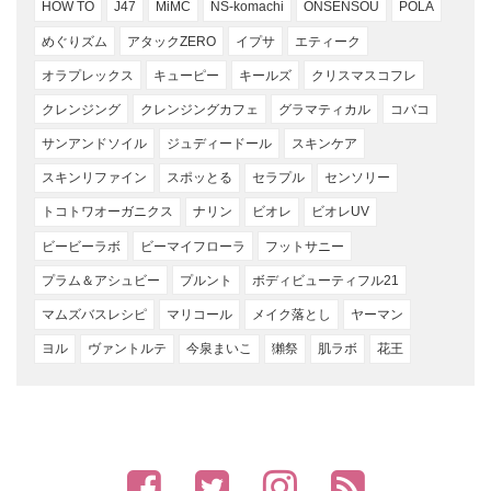
HOW TO
J47
MiMC
NS-komachi
ONSENSOU
POLA
めぐりズム
アタックZERO
イプサ
エティーク
オラプレックス
キューピー
キールズ
クリスマスコフレ
クレンジング
クレンジングカフェ
グラマティカル
コバコ
サンアンドソイル
ジュディードール
スキンケア
スキンリファイン
スポッとる
セラプル
センソリー
トコトワオーガニクス
ナリン
ビオレ
ビオレUV
ビービーラボ
ビーマイフローラ
フットサニー
プラム＆アシュビー
プルント
ボディビューティフル21
マムズバスレシピ
マリコール
メイク落とし
ヤーマン
ヨル
ヴァントルテ
今泉まいこ
獺祭
肌ラボ
花王