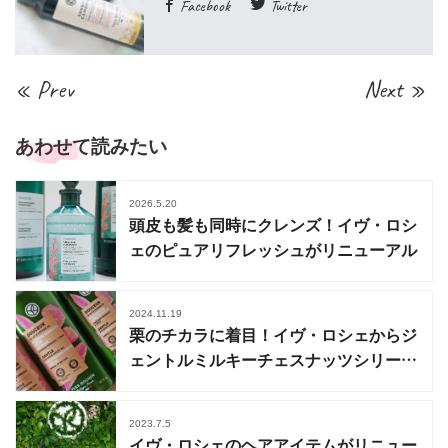
Facebook
Twitter
« Prev
Next »
あわせて読みたい
2026.5.20
頭皮も髪も同時にクレンズ！イヴ・ロシ
ェのピュアリフレッシュがリニューアル
2024.11.19
栗のチカラに着目！イヴ・ロシェからジ
ェントルミルキーチェスナッツシリーズ
登場
2023.7.5
イヴ・ロシェのヘアアイテムがリニュー