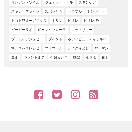
サンアンドソイル
ジュディードール
スキンケア
スキンリファイン
スポッとる
セラプル
センソリー
トコトワオーガニクス
ナリン
ビオレ
ビオレUV
ビービーラボ
ビーマイフローラ
フットサニー
プラム＆アシュビー
プルント
ボディビューティフル21
マムズバスレシピ
マリコール
メイク落とし
ヤーマン
ヨル
ヴァントルテ
今泉まいこ
獺祭
肌ラボ
花王