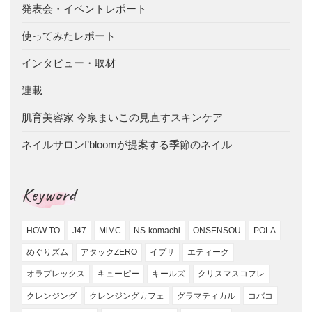
発表会・イベントレポート
使ってみたレポート
インタビュー・取材
連載
肌育美容家 今泉まいこの見直すスキンケア
ネイルサロンf’bloomが提案する季節のネイル
Keyword
HOW TO
J47
MiMC
NS-komachi
ONSENSOU
POLA
めぐりズム
アタックZERO
イプサ
エティーク
オラプレックス
キューピー
キールズ
クリスマスコフレ
クレンジング
クレンジングカフェ
グラマティカル
コバコ