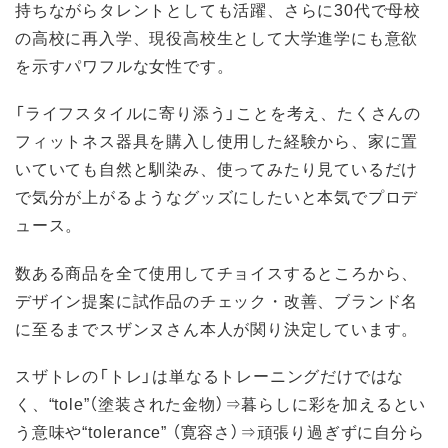
持ちながらタレントとしても活躍、さらに30代で母校
の高校に再入学、現役高校生として大学進学にも意欲
を示すパワフルな女性です。
「ライフスタイルに寄り添う」ことを考え、たくさんの
フィットネス器具を購入し使用した経験から、家に置
いていても自然と馴染み、使ってみたり見ているだけ
で気分が上がるようなグッズにしたいと本気でプロデ
ュース。
数ある商品を全て使用してチョイスするところから、
デザイン提案に試作品のチェック・改善、ブランド名
に至るまでスザンヌさん本人が関り決定しています。
スザトレの「トレ」は単なるトレーニングだけではな
く、“tole”（塗装された金物）⇒暮らしに彩を加えるとい
う意味や“tolerance” （寛容さ）⇒頑張り過ぎずに自分ら