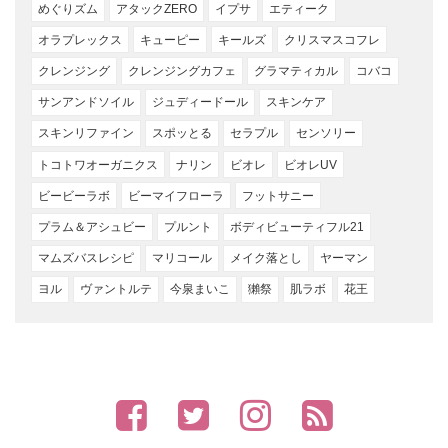
めぐりズム
アタックZERO
イプサ
エティーク
オラプレックス
キューピー
キールズ
クリスマスコフレ
クレンジング
クレンジングカフェ
グラマティカル
コバコ
サンアンドソイル
ジュディードール
スキンケア
スキンリファイン
スポッとる
セラプル
センソリー
トコトワオーガニクス
ナリン
ビオレ
ビオレUV
ビービーラボ
ビーマイフローラ
フットサニー
プラム＆アシュビー
プルント
ボディビューティフル21
マムズバスレシピ
マリコール
メイク落とし
ヤーマン
ヨル
ヴァントルテ
今泉まいこ
獺祭
肌ラボ
花王