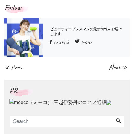
Follow
Facebook
Twitter
« Prev
Next »
PR