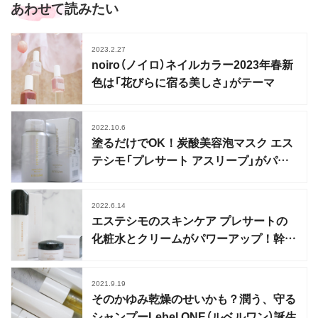
あわせて読みたい
2023.2.27
noiro（ノイロ）ネイルカラー2023年春新
色は「花びらに宿る美しさ」がテーマ
2022.10.6
塗るだけでOK！炭酸美容泡マスク エス
テシモ「プレサート アスリープ」がパワ
ーアップ
2022.6.14
エステシモのスキンケア プレサートの
化粧水とクリームがパワーアップ！幹細
胞研究からインスパイア
2021.9.19
そのかゆみ乾燥のせいかも？潤う、守る
シャンプーLebel ONE（ルベルワン）誕生