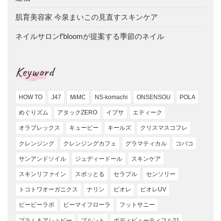
肌育美容家 今泉まいこの見直すスキンケア
ネイルサロンf’bloomが提案する季節のネイル
Keyword
HOW TO
J47
MiMC
NS-komachi
ONSENSOU
POLA
めぐりズム
アタックZERO
イプサ
エティーク
オラプレックス
キューピー
キールズ
クリスマスコフレ
クレンジング
クレンジングカフェ
グラマティカル
コバコ
サンアンドソイル
ジュディードール
スキンケア
スキンリファイン
スポッとる
セラプル
センソリー
トコトワオーガニクス
ナリン
ビオレ
ビオレUV
ビービーラボ
ビーマイフローラ
フットサニー
プラム＆アシュビー
プルント
ボディビューティフル21