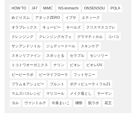
HOW TO
J47
MiMC
NS-komachi
ONSENSOU
POLA
めぐりズム
アタックZERO
イプサ
エティーク
オラプレックス
キューピー
キールズ
クリスマスコフレ
クレンジング
クレンジングカフェ
グラマティカル
コバコ
サンアンドソイル
ジュディードール
スキンケア
スキンリファイン
スポッとる
セラプル
センソリー
トコトワオーガニクス
ナリン
ビオレ
ビオレUV
ビービーラボ
ビーマイフローラ
フットサニー
プラム＆アシュビー
プルント
ボディビューティフル21
マムズバスレシピ
マリコール
メイク落とし
ヤーマン
ヨル
ヴァントルテ
今泉まいこ
獺祭
肌ラボ
花王