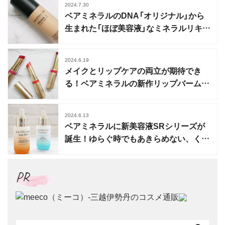
2024.7.30
ベアミネラルのDNA「オリジナル」から
生まれた「ほぼ美容液」なミネラルリキッ
ドファンデ
2024.6.19
メイクとリップケアの両立が期待でき
る！ベアミネラルの新作リップバーム3
色レビュー
2024.6.13
ベアミネラルに新美容液SRシリーズが
誕生！ゆらぐ時でもあきらめない、くす
み対策と乾燥対策
PR