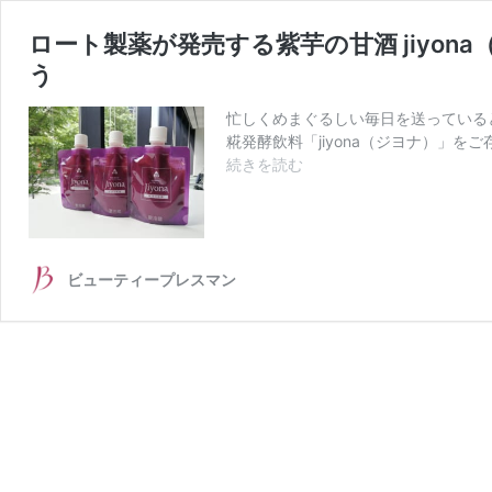
ロート製薬が発売する紫芋の甘酒 jiyo
う
忙しくめまぐるしい毎日を送っている
糀発酵飲料「jiyona（ジヨナ）」
ロ
続きを読む
ー
ト
製
薬
が
ビューティープレスマン
発
売
す
る
紫
芋
の
甘
酒